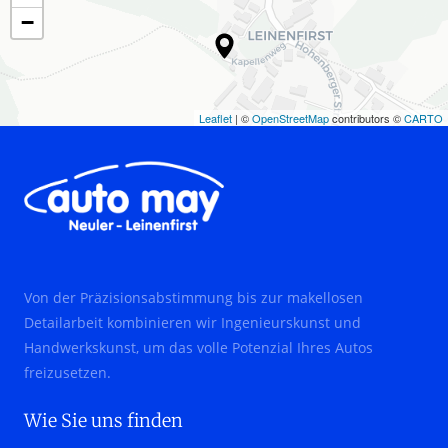
−
Leaflet
| ©
OpenStreetMap
contributors ©
CARTO
Von der Präzisionsabstimmung bis zur makellosen 
Detailarbeit kombinieren wir Ingenieurskunst und 
Handwerkskunst, um das volle Potenzial Ihres Autos 
freizusetzen.
Wie Sie uns finden