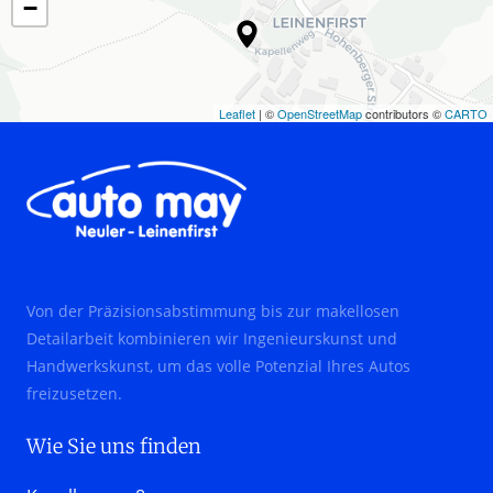
−
Leaflet
| ©
OpenStreetMap
contributors ©
CARTO
Von der Präzisionsabstimmung bis zur makellosen 
Detailarbeit kombinieren wir Ingenieurskunst und 
Handwerkskunst, um das volle Potenzial Ihres Autos 
freizusetzen.
Wie Sie uns finden